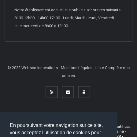
Notre établissement accueille le public aux horaires suivants :
8h00 12h00 - 14h00 17h00 - Lundi, Mardi, Jeudi, Vendredi
et le mercredi de 8h00 à 12h00
© 2022
Websco Innovations
-
Mentions Légales
-
Liste Complète des
articles
En poursuivant votre navigation sur ce site,
Baccalauréat Professionnel - Brevet de technicien supérieur - Certificat
d’aptitude professionnelle - Apprentissage - Entreprise - Cuisine -
vous acceptez l'utilisation de cookies pour
Service - Electrotechnique - Commerce - Vente - Management -